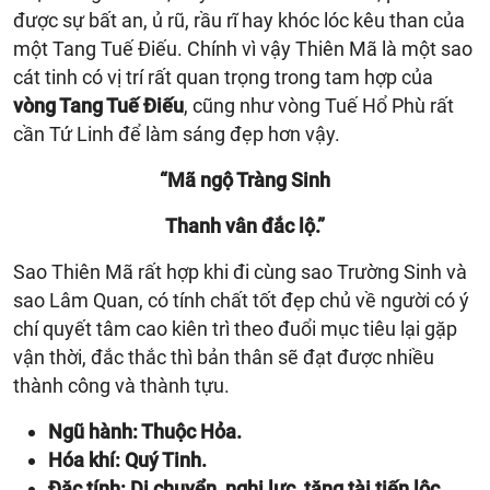
được sự bất an, ủ rũ, rầu rĩ hay khóc lóc kêu than của
một Tang Tuế Điếu. Chính vì vậy Thiên Mã là một sao
cát tinh có vị trí rất quan trọng trong tam hợp của
vòng Tang Tuế Điếu
, cũng như vòng Tuế Hổ Phù rất
cần Tứ Linh để làm sáng đẹp hơn vậy.
“Mã ngộ Tràng Sinh
Thanh vân đắc lộ.”
Sao Thiên Mã rất hợp khi đi cùng sao Trường Sinh và
sao Lâm Quan, có tính chất tốt đẹp chủ về người có ý
chí quyết tâm cao kiên trì theo đuổi mục tiêu lại gặp
vận thời, đắc thắc thì bản thân sẽ đạt được nhiều
thành công và thành tựu.
Ngũ hành: Thuộc Hỏa.
Hóa khí: Quý Tinh.
Đặc tính: Di chuyển, nghị lực, tăng tài tiến lộc,