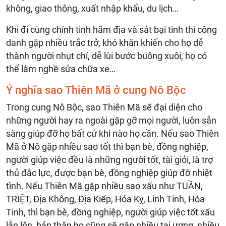
không, giao thông, xuất nhập khẩu, du lịch…
Khi đi cùng chính tinh hãm địa và sát bại tinh thì công
danh gặp nhiều trắc trở, khó khăn khiến cho họ dễ
thành người nhụt chí, dễ lùi bước buông xuôi, họ có
thể làm nghề sửa chữa xe…
Ý nghĩa sao Thiên Mã ở cung Nô Bộc
Trong cung Nô Bộc, sao Thiên Mã sẽ đại diện cho
những người hay ra ngoài gặp gỡ mọi người, luôn sẵn
sàng giúp đỡ họ bất cứ khi nào họ cần. Nếu sao Thiên
Mã ở Nô gặp nhiều sao tốt thì bạn bè, đồng nghiệp,
người giúp việc đều là những người tốt, tài giỏi, là trợ
thủ đắc lực, được bạn bè, đồng nghiệp giúp đỡ nhiệt
tình. Nếu Thiên Mã gặp nhiều sao xấu như TUẦN,
TRIỆT, Địa Không, Địa Kiếp, Hóa Kỵ, Linh Tinh, Hỏa
Tinh, thì bạn bè, đồng nghiệp, người giúp việc tốt xấu
lẫn lộn, bản thân họ cũng sẽ gặp nhiều tai ương, nhiều