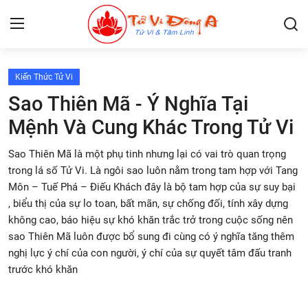
Kiến Thức Tử Vi
Lập Lá Số Tử Vi
Sao Thiên Mã - Ý Nghĩa Tại
Mệnh Và Cung Khác Trong Tử Vi
Kiến Thức Tử Vi
Sao Thiên Mã là một phụ tinh nhưng lại có vai trò quan trọng
Xem bói
trong lá số Tử Vi. Là ngôi sao luôn nằm trong tam hợp với Tang
Môn – Tuế Phá – Điếu Khách đây là bộ tam hợp của sự suy bại
Tâm Linh
, biểu thị của sự lo toan, bất mãn, sự chống đối, tính xây dựng
không cao, báo hiệu sự khó khăn trắc trở trong cuộc sống nên
Giải mã giấc mơ
sao Thiên Mã luôn được bổ sung đi cùng có ý nghĩa tăng thêm
nghị lực ý chí của con người, ý chí của sự quyết tâm đấu tranh
Liên Hệ
trước khó khăn