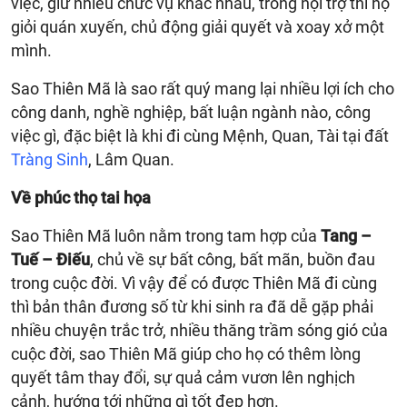
việc, giữ nhiều chức vụ khác nhau, trong nội trợ thì họ
giỏi quán xuyến, chủ động giải quyết và xoay xở một
mình.
Sao Thiên Mã là sao rất quý mang lại nhiều lợi ích cho
công danh, nghề nghiệp, bất luận ngành nào, công
việc gì, đặc biệt là khi đi cùng Mệnh, Quan, Tài tại đất
Tràng Sinh
, Lâm Quan.
Về phúc thọ tai họa
Sao Thiên Mã luôn nằm trong tam hợp của
Tang –
Tuế – Điếu
, chủ về sự bất công, bất mãn, buồn đau
trong cuộc đời. Vì vậy để có được Thiên Mã đi cùng
thì bản thân đương số từ khi sinh ra đã dễ gặp phải
nhiều chuyện trắc trở, nhiều thăng trầm sóng gió của
cuộc đời, sao Thiên Mã giúp cho họ có thêm lòng
quyết tâm thay đổi, sự quả cảm vươn lên nghịch
cảnh, hướng tới những gì tốt đẹp hơn.