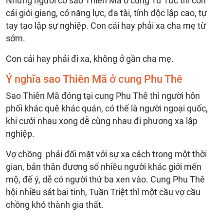
Những người có sao Thiên Mã ở cung Tử Tức thì con
cái giỏi giang, có năng lực, đa tài, tính độc lập cao, tự
tay tạo lập sự nghiệp. Con cái hay phải xa cha mẹ từ
sớm.
Con cái hay phải đi xa, không ở gần cha mẹ.
Ý nghĩa sao Thiên Mã ở cung Phu Thê
Sao Thiên Mã đóng tại cung Phu Thê thì người hôn
phối khác quê khác quán, có thể là người ngoại quốc,
khi cưới nhau xong dễ cùng nhau đi phương xa lập
nghiệp.
Vợ chồng phải đối mặt với sự xa cách trong một thời
gian, bản thân đương số nhiều người khác giới mến
mộ, để ý, dễ có người thứ ba xen vào. Cung Phu Thê
hội nhiều sát bại tinh, Tuần Triệt thì một cầu vợ cầu
chồng khó thành gia thất.