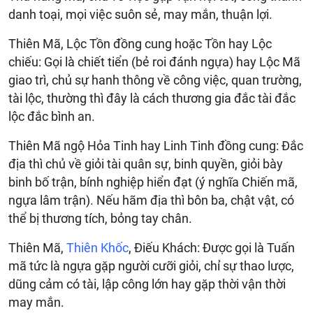
danh toại, mọi việc suôn sẻ, may mắn, thuận lợi.
Thiên Mã, Lộc Tồn đồng cung hoặc Tồn hay Lộc
chiếu: Gọi là chiết tiển (bẻ roi đánh ngựa) hay Lộc Mã
giao trì, chủ sự hanh thông về công việc, quan trường,
tài lộc, thường thì đây là cách thương gia đắc tài đắc
lộc đắc bình an.
Thiên Mã ngộ Hỏa Tinh hay Linh Tinh đồng cung: Đắc
địa thì chủ về giỏi tài quân sự, binh quyền, giỏi bày
binh bố trận, bính nghiệp hiển đạt (ý nghĩa Chiến mã,
ngựa lâm trận). Nếu hãm địa thì bôn ba, chật vật, có
thể bị thương tích, bỏng tay chân.
Thiên Mã,
Thiên Khốc
, Điếu Khách: Được gọi là Tuấn
mã tức là ngựa gặp người cưỡi giỏi, chỉ sự thao lược,
dũng cảm có tài, lập công lớn hay gặp thời vận thời
may mắn.