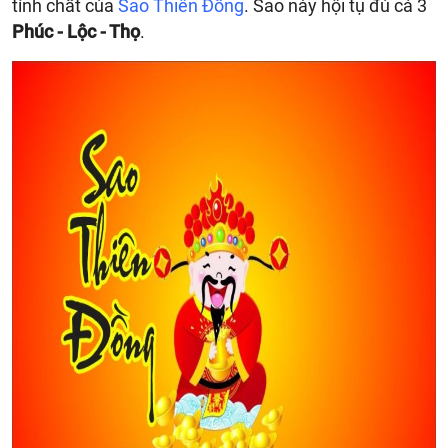
tính chất của
Sao Thiên Đồng
. Sao này hội tụ đủ cả 3
Phúc - Lộc - Thọ
.