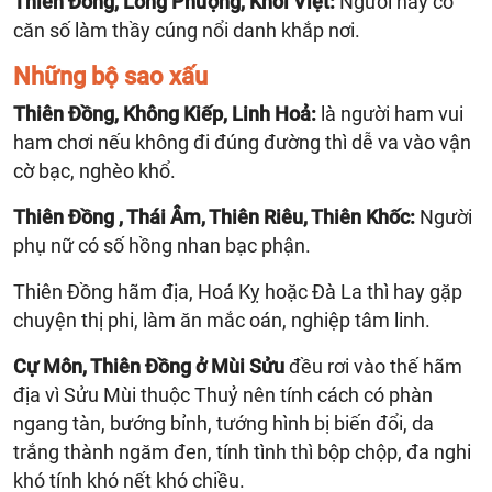
Thiên Đồng, Long Phượng, Khôi Việt:
Người này có
căn số làm thầy cúng nổi danh khắp nơi.
Những bộ sao xấu
Thiên Đồng, Không Kiếp, Linh Hoả:
là người ham vui
ham chơi nếu không đi đúng đường thì dễ va vào vận
cờ bạc, nghèo khổ.
Thiên Đồng , Thái Âm, Thiên Riêu, Thiên Khốc:
Người
phụ nữ có số hồng nhan bạc phận.
Thiên Đồng hãm địa, Hoá Kỵ hoặc Đà La thì hay gặp
chuyện thị phi, làm ăn mắc oán, nghiệp tâm linh.
Cự Môn, Thiên Đồng ở Mùi Sửu
đều rơi vào thế hãm
địa vì Sửu Mùi thuộc Thuỷ nên tính cách có phàn
ngang tàn, bướng bỉnh, tướng hình bị biến đổi, da
trắng thành ngăm đen, tính tình thì bộp chộp, đa nghi
khó tính khó nết khó chiều.