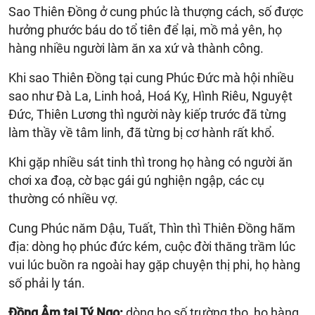
Sao Thiên Đồng ở cung phúc là thượng cách, số được
hưởng phước báu do tổ tiên để lại, mồ mả yên, họ
hàng nhiều người làm ăn xa xứ và thành công.
Khi sao Thiên Đồng tại cung Phúc Đức mà hội nhiều
sao như Đà La, Linh hoả, Hoá Kỵ, Hình Riêu, Nguyệt
Đức, Thiên Lương thì người này kiếp trước đã từng
làm thầy về tâm linh, đã từng bị cơ hành rất khổ.
Khi gặp nhiều sát tinh thì trong họ hàng có người ăn
chơi xa đoạ, cờ bạc gái gú nghiện ngập, các cụ
thường có nhiều vợ.
Cung Phúc năm Dậu, Tuất, Thìn thì Thiên Đồng hãm
địa: dòng họ phúc đức kém, cuộc đời thăng trầm lúc
vui lúc buồn ra ngoài hay gặp chuyện thị phi, họ hàng
số phải ly tán.
Đồng Âm tại Tý Ngọ:
dòng họ số trường thọ, họ hàng