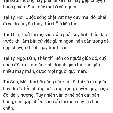
Tại Dậu: thường hay phải đi xa nhà, hay gặp chuyện
buồn phiền. Sau mày mất ở xứ người.
Tại Tỵ, Hợi: Cuộc sống chật vật nay đây mai đó, phải
đi xa di chuyển thay đổi chỗ ở liên tục.
Tài Thìn, Tuất thì mọi việc cần phải suy tính thấu đáo
trước khi làm bất cứ việc gì, ra ngoài nên cẩn trọng dễ
gặp chuyện thị phi gây tranh cãi.
Tại Tý, Ngọ, Dần, Thân thì luôn có người giúp đỡ, quý
nhân độ trợ. Làm ăn kinh doanh giao thương gặp
nhiều may mắn, được mọi người quý mến.
Tại Sửu, Mùi: Khi hội cùng các sao tốt thì số ra ngoài
hay được đến những nơi sang trọng, quyền quý, cuộc
đời dễ ly hương. Tuy nhiên vẫn ở thế bán cát bán
hung, nếu gặp nhiều sao xấu thì điều này là chắc
chắn.