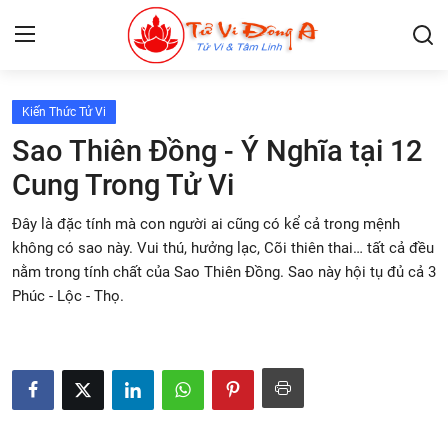
Kiến Thức Tử Vi
Lập Lá Số Tử Vi
Sao Thiên Đồng - Ý Nghĩa tại 12
Cung Trong Tử Vi
Kiến Thức Tử Vi
Đây là đặc tính mà con người ai cũng có kể cả trong mệnh
Xem bói
không có sao này. Vui thú, hưởng lạc, Cõi thiên thai… tất cả đều
nằm trong tính chất của Sao Thiên Đồng. Sao này hội tụ đủ cả 3
Tâm Linh
Phúc - Lộc - Thọ.
Giải mã giấc mơ
Liên Hệ