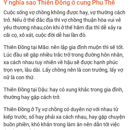
Ý nghĩa sao Thiên Đồng ở cung Phu Thê
Cuộc sống vợ chồng không được hay, vợ thường cách
trở. Nếu ở thế đắc địa thì vợ chồng thuận hòa vui vẻ
yêu thương nhau,còn khi ở thế hãm địa thì dễ xảy ra
cãi cọ, xô xát, cuộc đời dễ hai lần đò.
Thiên Đồng tại Mão: nên lập gia đình muộn thì sẽ tốt.
Lúc đầu sẽ gặp nhiều trắc trở trong đường hôn nhân,
xa cách nhau tuy nhiên về hậu sẽ được hạnh phúc
trọn vẹn, lâu dài. Lấy chồng nên là con trưởng, lấy vợ
nữ là con thứ.
Thiên Đồng tại Dậu: hay có xung khắc trong gia đình,
thường hay gặp cách trở.
Thiên Đồng ở Tỵ vợ chồng có duyên nợ với nhau từ
kiếp trước, số hay phải xa cách nhau, hay gặp chuyện
buồn phiền, khó khăn trong làm ăn nên dẫn tới việc