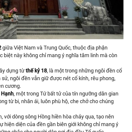
2
giữa Việt Nam và Trung Quốc, thuộc địa phận
 đặc biệt này không chỉ mang ý nghĩa tâm linh mà còn
ây dựng từ
thế kỷ 18
, là một trong những ngôi đền cổ
h sử, ngôi đền vẫn giữ được nét cổ kính, rêu phong,
ên cương.
 Hạnh
, một trong Tứ bất tử của tín ngưỡng dân gian
òng từ bi, nhân ái, luôn phù hộ, che chở cho chúng
, với dòng sông Hồng hiền hòa chảy qua, tạo nên
ự hiện diện của đền gần biên giới không chỉ mang ý
 vững chắc cho người dân nơi địa đầu Tổ quốc.