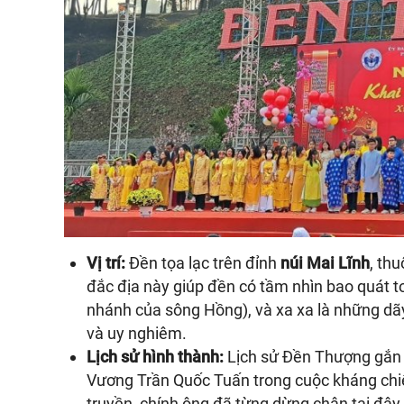
Vị trí:
Đền tọa lạc trên đỉnh
núi Mai Lĩnh
, th
đắc địa này giúp đền có tầm nhìn bao quát 
nhánh của sông Hồng), và xa xa là những dãy
và uy nghiêm.
Lịch sử hình thành:
Lịch sử Đền Thượng gắn l
Vương Trần Quốc Tuấn trong cuộc kháng chi
truyền, chính ông đã từng dừng chân tại đây 