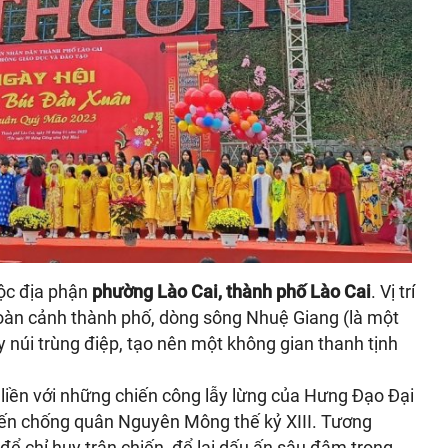
uộc địa phận
phường Lào Cai, thành phố Lào Cai
. Vị trí
toàn cảnh thành phố, dòng sông Nhuệ Giang (là một
 núi trùng điệp, tạo nên một không gian thanh tịnh
iền với những chiến công lẫy lừng của Hưng Đạo Đại
ến chống quân Nguyên Mông thế kỷ XIII. Tương
để chỉ huy trận chiến, để lại dấu ấn sâu đậm trong