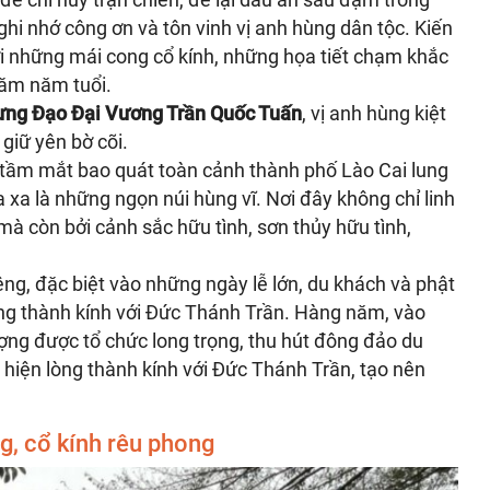
hi nhớ công ơn và tôn vinh vị anh hùng dân tộc. Kiến
i những mái cong cổ kính, những họa tiết chạm khắc
răm năm tuổi.
ng Đạo Đại Vương Trần Quốc Tuấn
, vị anh hùng kiệt
giữ yên bờ cõi.
tầm mắt bao quát toàn cảnh thành phố Lào Cai lung
 xa là những ngọn núi hùng vĩ. Nơi đây không chỉ linh
mà còn bởi cảnh sắc hữu tình, sơn thủy hữu tình,
êng, đặc biệt vào những ngày lễ lớn, du khách và phật
 lòng thành kính với Đức Thánh Trần. Hàng năm, vào
ượng được tổ chức long trọng, thu hút đông đảo du
 hiện lòng thành kính với Đức Thánh Trần, tạo nên
g, cổ kính rêu phong