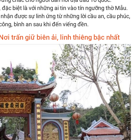
 đặc biệt là với những ai tin vào tín ngưỡng thờ Mẫu.
hận được sự linh ứng từ những lời cầu an, cầu phúc,
ông, bình an sau khi đến viếng đền.
 trấn giữ biên ải, linh thiêng bậc nhất