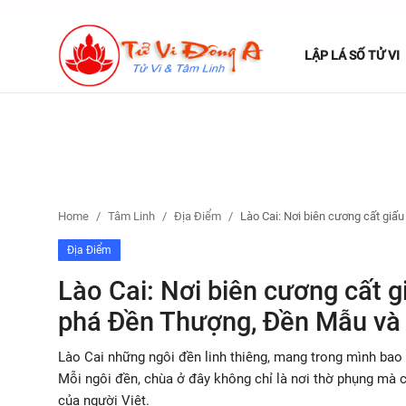
LẬP LÁ SỐ TỬ VI
Lập Lá Số Tử Vi
Kiến Thức Tử Vi
Xem bói
Home
Tâm Linh
Địa Điểm
Lào Cai: Nơi biên cương cất gi
Tâm Linh
Địa Điểm
Lào Cai: Nơi biên cương cất 
Giải mã giấc mơ
phá Đền Thượng, Đền Mẫu và 
Liên Hệ
Lào Cai những ngôi đền linh thiêng, mang trong mình bao c
Mỗi ngôi đền, chùa ở đây không chỉ là nơi thờ phụng mà 
của người Việt.