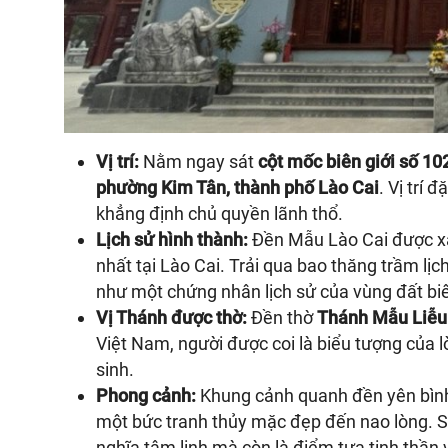
Vị trí:
Nằm ngay sát
cột mốc biên giới số 10
phường Kim Tân, thành phố Lào Cai
. Vị trí
khẳng định chủ quyền lãnh thổ.
Lịch sử hình thành:
Đền Mẫu Lào Cai được x
nhất tại Lào Cai. Trải qua bao thăng trầm lịc
như một chứng nhân lịch sử của vùng đất bi
Vị Thánh được thờ:
Đền thờ
Thánh Mẫu Liễu
Việt Nam, người được coi là biểu tượng của l
sinh.
Phong cảnh:
Khung cảnh quanh đền yên bình
một bức tranh thủy mặc đẹp đến nao lòng. S
nghĩa tâm linh mà còn là điểm tựa tinh thần