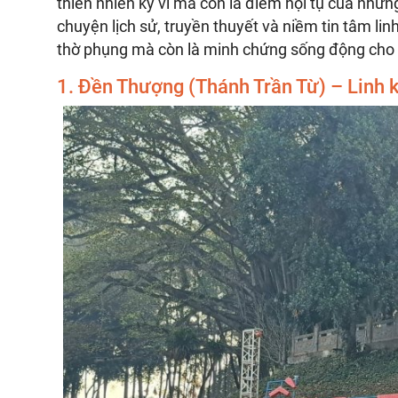
thiên nhiên kỳ vĩ mà còn là điểm hội tụ của nhữ
chuyện lịch sử, truyền thuyết và niềm tin tâm lin
thờ phụng mà còn là minh chứng sống động cho b
1. Đền Thượng (Thánh Trần Từ) – Linh k