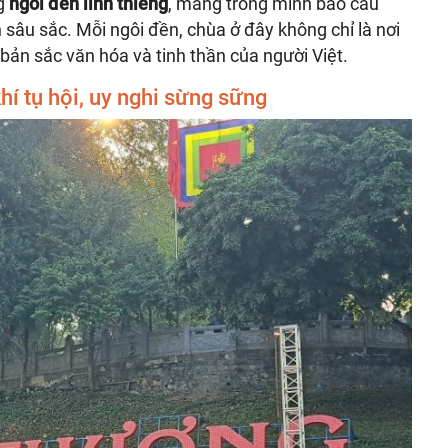
ng
ngôi đền linh thiêng
, mang trong mình bao câu
h sâu sắc. Mỗi ngôi đền, chùa ở đây không chỉ là nơi
ản sắc văn hóa và tinh thần của người Việt.
hí tụ hội, uy nghi sừng sững