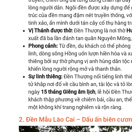
lòng người dân. Ngôi đền được xây dựng để g
trúc của đền mang đậm nét truyền thống, vớ
tinh xảo, ẩn mình dưới tán cây cổ thụ hàng t
Vị Thánh được thờ:
Đền Thượng là nơi thờ
Hư
xuất đã ba lần đánh tan quân Nguyên Mông, 
Phong cảnh:
Từ đền, du khách có thể phóng 
linh, dòng sông Hồng uốn lượn hiền hòa và xa
thiêng bởi sự thờ phụng vị anh hùng dân tộc 
khiến lòng người rộng mở và thanh thản.
Sự linh thiêng:
Đền Thượng nổi tiếng linh thi
tử khắp nơi đổ về cầu bình an, tài lộc và tỏ
ngày
15 tháng Giêng âm lịch
, lễ hội Đền Th
khách thập phương về chiêm bái, cầu an, thể
một không khí trang nghiêm và rộn ràng.
2. Đền Mẫu Lào Cai – Dấu ấn biên cươn