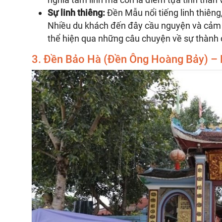
Sự linh thiêng:
Đền Mẫu nổi tiếng linh thiêng,
Nhiều du khách đến đây cầu nguyện và cảm n
thể hiện qua những câu chuyện về sự thành c
3. Đền Bảo Hà (Đền Ông Hoàng Bảy) – Nơi