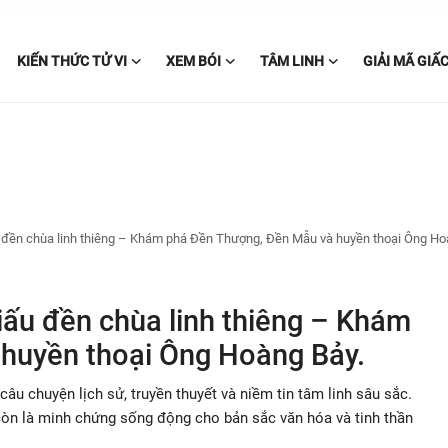
KIẾN THỨC TỬ VI
XEM BÓI
TÂM LINH
GIẢI MÃ GIẤ
ấu đền chùa linh thiêng – Khám phá Đền Thượng, Đền Mẫu và huyền thoại Ông Ho
giấu đền chùa linh thiêng – Khám
huyền thoại Ông Hoàng Bảy.
âu chuyện lịch sử, truyền thuyết và niềm tin tâm linh sâu sắc.
còn là minh chứng sống động cho bản sắc văn hóa và tinh thần