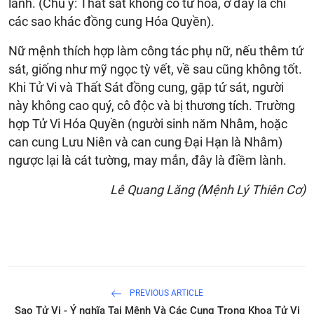
lành. (Chú ý: Thất sát không có tứ hóa, ở đây là chỉ
các sao khác đồng cung Hóa Quyền).
Nữ mệnh thích hợp làm công tác phụ nữ, nếu thêm tứ
sát, giống như mỹ ngọc tỳ vết, về sau cũng không tốt.
Khi Tử Vi và Thất Sát đồng cung, gặp tứ sát, người
này không cao quý, cô độc và bị thương tích. Trường
hợp Tử Vi Hóa Quyền (người sinh năm Nhâm, hoặc
can cung Lưu Niên và can cung Đại Hạn là Nhâm)
ngược lại là cát tường, may mắn, đây là điềm lành.
Lê Quang Lăng (Mệnh Lý Thiên Cơ)
PREVIOUS ARTICLE
Sao Tử Vi - Ý nghĩa Tại Mệnh Và Các Cung Trong Khoa Tử Vi