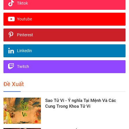
Tiktok
Youtube
Pinterest
Linkedin
Twitch
Đề Xuất
Sao Tử Vi - Ý nghĩa Tại Mệnh Và Các
Cung Trong Khoa Tử Vi