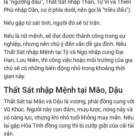
là “ngưỡng đẩu”, Thất Sát nhập Thân, Tử Vi và Thiên
Phủ nhập Dần, cư ở phía dưới, nên gọi là “triều đẩu”).
Nếu gặp tứ sát tinh, người đó sẽ tử trận.
Nếu là nữ mệnh, sẽ đạt được thành công trong sự
nghiệp, nhưng nên chú ý đến vấn đề gia đình. Nếu
Thất Sát nhập Mệnh tại Tý và Ngọ nhập cung Đại
Hạn, Lưu Niên, thì công việc hoặc môi trường của gia
chủ sẽ có những biến động nhỏ trong khoảng thời
gian này.
Thất Sát nhập Mệnh tại Mão, Dậu
Thất Sát tại Mão và Dậu là vượng, phải đồng cung với
Vũ Khúc. Người này can đảm, mưu lược, nóng nảy và
có năng lực, nhưng khi nhỏ tuổi không may mắn. Nếu
lại gặp Hỏa Tinh đồng cung thì bị cướp giật của cải tài
sản.