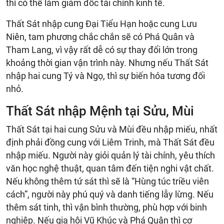
thì có thể làm giám đốc tài chính kinh tế.
Thất Sát nhập cung Đại Tiểu Hạn hoặc cung Lưu
Niên, tam phương chắc chắn sẽ có Phá Quân và
Tham Lang, vì vậy rất dễ có sự thay đổi lớn trong
khoảng thời gian vận trình này. Nhưng nếu Thất Sát
nhập hai cung Tý và Ngọ, thì sự biến hóa tương đối
nhỏ.
Thất Sát nhập Mệnh tại Sửu, Mùi
Thất Sát tại hai cung Sửu và Mùi đều nhập miếu, nhất
định phải đồng cung với Liêm Trinh, mà Thất Sát đều
nhập miếu. Người này giỏi quản lý tài chính, yêu thích
văn học nghệ thuật, quan tâm đến tiện nghi vật chất.
Nếu không thêm tứ sát thì sẽ là “Hùng túc triều viên
cách”, người này phú quý và danh tiếng lẫy lừng. Nếu
thêm sát tinh, thì vận bình thường, phù hợp với binh
nghiệp. Nếu gia hội Vũ Khúc và Phá Quân thì cơ