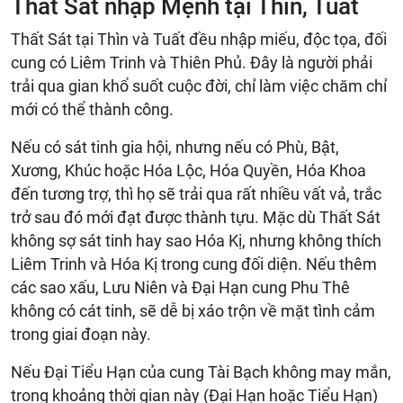
Thất Sát nhập Mệnh tại Thìn, Tuất
Thất Sát tại Thìn và Tuất đều nhập miếu, độc tọa, đối
cung có Liêm Trinh và Thiên Phủ. Đây là người phải
trải qua gian khổ suốt cuộc đời, chỉ làm việc chăm chỉ
mới có thể thành công.
Nếu có sát tinh gia hội, nhưng nếu có Phù, Bật,
Xương, Khúc hoặc Hóa Lộc, Hóa Quyền, Hóa Khoa
đến tương trợ, thì họ sẽ trải qua rất nhiều vất vả, trắc
trở sau đó mới đạt được thành tựu. Mặc dù Thất Sát
không sợ sát tinh hay sao Hóa Kị, nhưng không thích
Liêm Trinh và Hóa Kị trong cung đối diện. Nếu thêm
các sao xấu, Lưu Niên và Đại Hạn cung Phu Thê
không có cát tinh, sẽ dễ bị xáo trộn về mặt tình cảm
trong giai đoạn này.
Nếu Đại Tiểu Hạn của cung Tài Bạch không may mắn,
trong khoảng thời gian này (Đại Hạn hoặc Tiểu Hạn)