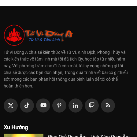
Tử Vi Đông A chia sẻ kiến thức về Tử Vi, Kinh Dịch, Phong Thủy và
các kiến thức về tâm linh mà tôi đã tích lũy, học tập từ nhiều năm
nay, Với phương trâm cho đi là còn mãi, tôi hy vọng những gì tôi
chia sẻ được các bạn đón nhận, Trong quá trình viết bài có gì thiếu
sót mong các bạn phản hồi thông qua bình luận để tôi có thể
hoàn thiện hơn.
Xu Hướng
Gieo Quẻ Quan Âm - Linh Xăm Quan Âm