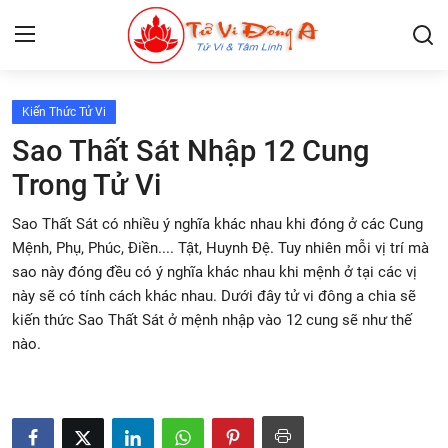
Kiến Thức Tử Vi
Lập Lá Số Tử Vi
Sao Thất Sát Nhập 12 Cung
Trong Tử Vi
Kiến Thức Tử Vi
Sao Thất Sát có nhiều ý nghĩa khác nhau khi đóng ở các Cung
Xem bói
Mệnh, Phụ, Phúc, Điền.... Tật, Huynh Đệ. Tuy nhiên mỗi vị trí mà
sao này đóng đều có ý nghĩa khác nhau khi mệnh ở tại các vị
Tâm Linh
này sẽ có tính cách khác nhau. Dưới đây tử vi đông a chia sẽ
kiến thức Sao Thất Sát ở mệnh nhập vào 12 cung sẽ như thế
Giải mã giấc mơ
nào.
Liên Hệ