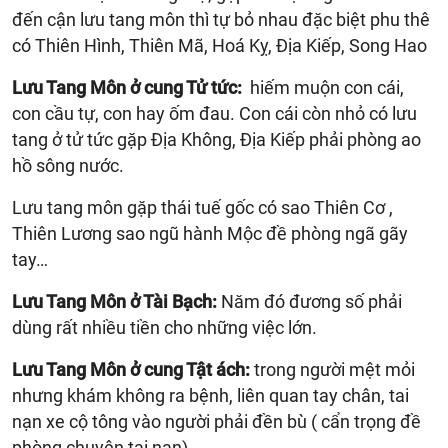
đến cận lưu tang môn thì tự bỏ nhau đặc biệt phu thê
có Thiên Hình, Thiên Mã, Hoá Kỵ, Địa Kiếp, Song Hao
Lưu Tang Môn ở cung Tử tức:
hiếm muộn con cái,
con cầu tự, con hay ốm đau. Con cái còn nhỏ có lưu
tang ở tử tức gặp Địa Không, Địa Kiếp phải phòng ao
hồ sông nước.
Lưu tang môn gặp thái tuế gốc có sao Thiên Cơ ,
Thiên Lương sao ngũ hành Mộc đề phòng ngã gãy
tay…
Lưu Tang Môn ở Tài Bạch:
Năm đó đương số phải
dùng rất nhiều tiền cho những việc lớn.
Lưu Tang Môn ở cung Tật ách:
trong người mệt mỏi
nhưng khám không ra bệnh, liên quan tay chân, tai
nạn xe cộ tông vào người phải đền bù ( cẩn trọng đề
phòng chuyện tai nạn).