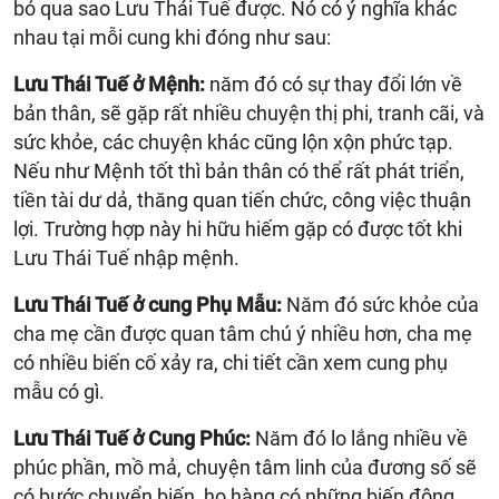
bỏ qua sao Lưu Thái Tuế được. Nó có ý nghĩa khác
nhau tại mỗi cung khi đóng như sau:
Lưu Thái Tuế ở Mệnh:
năm đó có sự thay đổi lớn về
bản thân, sẽ gặp rất nhiều chuyện thị phi, tranh cãi, và
sức khỏe, các chuyện khác cũng lộn xộn phức tạp.
Nếu như Mệnh tốt thì bản thân có thể rất phát triển,
tiền tài dư dả, thăng quan tiến chức, công việc thuận
lợi. Trường hợp này hi hữu hiếm gặp có được tốt khi
Lưu Thái Tuế nhập mệnh.
Lưu Thái Tuế ở cung Phụ Mẫu:
Năm đó sức khỏe của
cha mẹ cần được quan tâm chú ý nhiều hơn, cha mẹ
có nhiều biến cố xảy ra, chi tiết cần xem cung phụ
mẫu có gì.
Lưu Thái Tuế ở Cung Phúc:
Năm đó lo lắng nhiều về
phúc phần, mồ mả, chuyện tâm linh của đương số sẽ
có bước chuyển biến, họ hàng có những biến động,