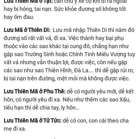
Lưu Thiên Mã ở Tật:
cần chú ý xe cộ khi đi ra ngoài
hay bị hỏng, tai nạn. Sức khỏe đương số không tốt
hay ốm đau.
Lưu Mã ở Thiên Di:
Lưu mã nhập Thiên Di thì năm đó
đương số rất vất vả, đi xa. Việc thành hay bại phụ
thuộc vào các sao khác tại cung đó, chẳng hạn như
gặp sao Trường Sinh hoặc Chính Tinh Miếu Vượng tuy
vất vả nhưng vẫn thuận lợi, được việc, còn nếu gặp
các sao như sao Thiên Hình, Đà La…. thì dễ gặp rủi ro,
bị tai nạn trên đường, mệt mỏi mà không được việc.
Lưu Thiên Mã ở Phu Thê:
dễ có người yêu mới, dễ kết
hôn, có người yêu đi xa. Nếu như thêm các sao Xấu,
tiểu hạn thì dễ chia tay, ly hôn…
Lưu Thiên Mã ở Tử Tức:
dễ có con, con cái theo cha
mẹ đi xa.