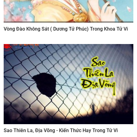
Vòng Đào Không Sát ( Dương Tử Phúc) Trong Khoa Tử Vi
Sao Thiên La, Địa Võng - Kiến Thức Hay Trong Tử Vi