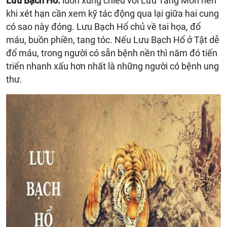
Lưu Bạch Hổ:
luôn xung chiếu với Lưu Tang Môn nên
khi xét hạn cần xem kỹ tác động qua lại giữa hai cung
có sao này đóng. Lưu Bạch Hổ chủ về tai họa, đổ
máu, buồn phiền, tang tóc. Nếu Lưu Bạch Hổ ở Tật dễ
đổ máu, trong người có sẵn bệnh nền thì năm đó tiến
triển nhanh xấu hơn nhất là những người có bệnh ung
thư.