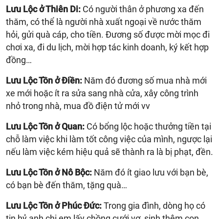
Lưu Lộc ở Thiên Di:
Có người thân ở phương xa đến
thăm, có thể là người nhà xuất ngoại về nước thăm
hỏi, gửi quà cáp, cho tiền. Đương số được mời mọc đi
chơi xa, đi du lịch, mời hợp tác kinh doanh, ký kết hợp
đồng…
Lưu Lộc Tồn ở Điền:
Năm đó đương số mua nhà mới
xe mới hoặc ít ra sửa sang nhà cửa, xây công trình
nhỏ trong nhà, mua đồ điện tử mới vv
Lưu Lộc Tồn ở Quan:
Có bổng lộc hoặc thưởng tiền tại
chỗ làm việc khi làm tốt công việc của mình, ngược lại
nếu làm việc kém hiệu quả sẽ thành ra là bị phạt, đền.
Lưu Lộc Tồn ở Nô Bộc:
Năm đó ít giao lưu với bạn bè,
có bạn bè đến thăm, tặng quà…
Lưu Lộc Tồn ở Phúc Đức:
Trong gia đình, dòng họ có
tin hỷ anh chị em lấy chồng cưới vợ, sinh thêm con