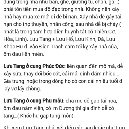
dụng trong nhà như bàn, ghế, giường tủ, chăn, ga…),
phải tốn tiền mua đồ đạc trong nhà. Không nên xây
nhà hay mua xe mới đi dễ bị nạn. Xây nhà dễ gây tai
nạn cho thợ thuyền, nhân công, sau nhà dễ bị cháy (
nhất là trong tam hợp điền huynh tật có Thiên Cơ,
Hỏa, Linh). Lưu Tang + Lưu Hổ, Lưu Kình, Đà, Lưu
Khốc Hư đi vào Điền Trạch cấm tối kỵ xây nhà cửa,
ốm đau liên miên.
Lưu Tang ở cung Phúc Đức
: liên quan đến mồ mả, dễ
xây sửa, thay đổi bốc cốt, cải mả, đình đám nhiều…
Gia trung hoặc trong dòng họ có con cái nhiều tuổi đi
lấy vợ lấy chồng.
Lưu Tang ở cung Phụ mẫu:
cha mẹ dễ gặp tai họa,
ốm đau nằm viện, có m Dương thì gia đình dễ có
tang…( Khốc hư gặp tang môn).
Khi xem Lưu Tang phải xét đến các sao khác như Lưu