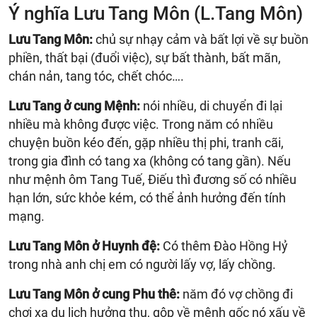
Ý nghĩa Lưu Tang Môn (L.Tang Môn)
Lưu Tang Môn:
chủ sự nhạy cảm và bất lợi về sự buồn
phiền, thất bại (đuổi việc), sự bất thành, bất mãn,
chán nản, tang tóc, chết chóc….
Lưu Tang ở cung Mệnh:
nói nhiều, di chuyển đi lại
nhiều mà không được việc. Trong năm có nhiều
chuyện buồn kéo đến, gặp nhiều thị phi, tranh cãi,
trong gia đình có tang xa (không có tang gần). Nếu
như mệnh ôm Tang Tuế, Điếu thì đương số có nhiều
hạn lớn, sức khỏe kém, có thể ảnh hưởng đến tính
mạng.
Lưu Tang Môn ở Huynh đệ:
Có thêm Đào Hồng Hỷ
trong nhà anh chị em có người lấy vợ, lấy chồng.
Lưu Tang Môn ở cung Phu thê:
năm đó vợ chồng đi
chơi xa du lịch hưởng thụ, gộp về mệnh gốc nó xấu về