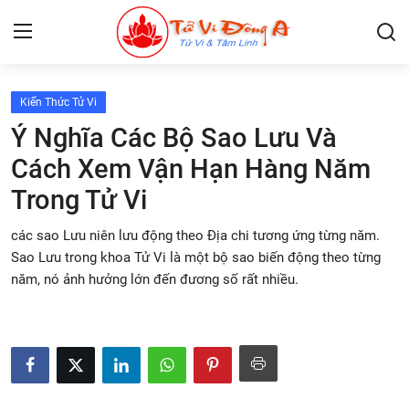
Kiến Thức Tử Vi
Lập Lá Số Tử Vi
Ý Nghĩa Các Bộ Sao Lưu Và
Cách Xem Vận Hạn Hàng Năm
Kiến Thức Tử Vi
Trong Tử Vi
Xem bói
các sao Lưu niên lưu động theo Địa chi tương ứng từng năm.
Tâm Linh
Sao Lưu trong khoa Tử Vi là một bộ sao biến động theo từng
năm, nó ảnh hưởng lớn đến đương số rất nhiều.
Giải mã giấc mơ
Liên Hệ