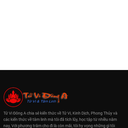
Tử Vi Đông A chia sẻ kiến thức về Tử Vi, Kinh Dịch, Phong Thủy và
các kiến thức về tâm linh mà tôi đã tích lũy, học tập từ nhiều năm
nay, Với phương trâm cho đi là còn mãi, tôi hy vọng những gì tôi