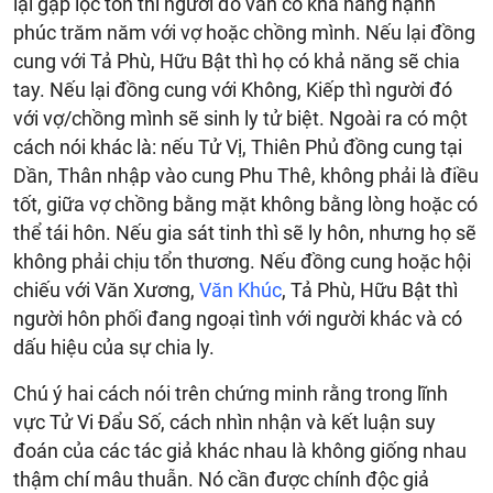
lại gặp lộc tồn thì người đó vẫn có khả năng hạnh
phúc trăm năm với vợ hoặc chồng mình. Nếu lại đồng
cung với Tả Phù, Hữu Bật thì họ có khả năng sẽ chia
tay. Nếu lại đồng cung với Không, Kiếp thì người đó
với vợ/chồng mình sẽ sinh ly tử biệt. Ngoài ra có một
cách nói khác là: nếu Tử Vị, Thiên Phủ đồng cung tại
Dần, Thân nhập vào cung Phu Thê, không phải là điều
tốt, giữa vợ chồng bằng mặt không bằng lòng hoặc có
thể tái hôn. Nếu gia sát tinh thì sẽ ly hôn, nhưng họ sẽ
không phải chịu tổn thương. Nếu đồng cung hoặc hội
chiếu với Văn Xương,
Văn Khúc
, Tả Phù, Hữu Bật thì
người hôn phối đang ngoại tình với người khác và có
dấu hiệu của sự chia ly.
Chú ý hai cách nói trên chứng minh rằng trong lĩnh
vực Tử Vi Đẩu Số, cách nhìn nhận và kết luận suy
đoán của các tác giả khác nhau là không giống nhau
thậm chí mâu thuẫn. Nó cần được chính độc giả