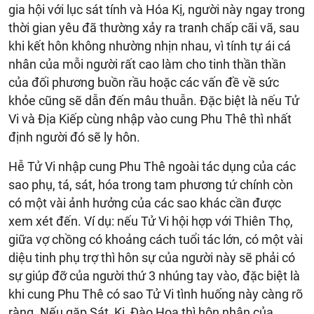
gia hội với lục sát tính và Hóa Kị, người này ngay trong
thời gian yêu đã thường xảy ra tranh chấp cãi vã, sau
khi kết hôn không nhường nhịn nhau, vì tính tự ái cá
nhân của mỗi người rất cao làm cho tinh thần thần
của đối phương buồn rầu hoặc các vấn đề về sức
khỏe cũng sẽ dẫn đến mâu thuẫn. Đặc biệt là nếu Tử
Vi và Địa Kiếp cùng nhập vào cung Phu Thê thì nhất
định người đó sẽ ly hôn.
Hễ Tử Vi nhập cung Phu Thê ngoài tác dụng của các
sao phụ, tá, sát, hóa trong tam phương tứ chính còn
có một vài ảnh hưởng của các sao khác cần được
xem xét đến. Ví dụ: nếu Tử Vi hội hợp với Thiên Thọ,
giữa vợ chồng có khoảng cách tuổi tác lớn, có một vài
diệu tinh phụ trợ thì hôn sự của người này sẽ phải có
sự giúp đỡ của người thứ 3 nhúng tay vào, đặc biệt là
khi cung Phu Thê có sao Tử Vi tình huống này càng rõ
ràng. Nếu gặp Sát, Kị, Đào Hoa thì hôn nhân của