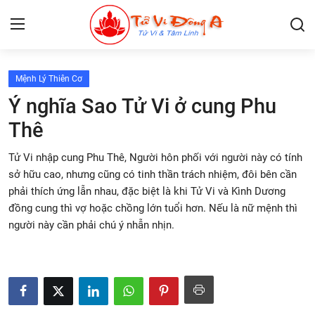
Mệnh Lý Thiên Cơ
Lập Lá Số Tử Vi
Ý nghĩa Sao Tử Vi ở cung Phu
Thê
Kiến Thức Tử Vi
Tử Vi nhập cung Phu Thê, Người hôn phối với người này có tính
Xem bói
sở hữu cao, nhưng cũng có tinh thần trách nhiệm, đôi bên cần
phải thích ứng lẫn nhau, đặc biệt là khi Tử Vi và Kình Dương
Tâm Linh
đồng cung thì vợ hoặc chồng lớn tuổi hơn. Nếu là nữ mệnh thì
người này cần phải chú ý nhẫn nhịn.
Giải mã giấc mơ
Liên Hệ