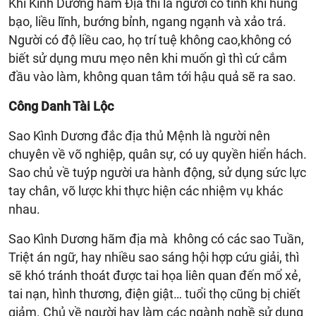
Khi Kình Dương hãm Địa thì là người có tính khí hung
bạo, liều lĩnh, bướng bỉnh, ngang ngạnh và xảo trá.
Người có độ liều cao, họ trí tuệ không cao,không có
biết sử dụng mưu mẹo nên khi muốn gì thì cứ cắm
đầu vào làm, không quan tâm tới hậu quả sẽ ra sao.
Công Danh Tài Lộc
Sao Kình Dương đắc địa thủ Mệnh là người nên
chuyên về võ nghiệp, quân sự, có uy quyền hiển hách.
Sao chủ về tuýp người ưa hành động, sử dụng sức lực
tay chân, võ lược khi thực hiện các nhiệm vụ khác
nhau.
Sao Kình Dương hãm địa mà không có các sao Tuần,
Triệt án ngữ, hay nhiều sao sáng hội hợp cứu giải, thì
sẽ khó tránh thoát được tai họa liên quan đến mổ xẻ,
tai nạn, hình thương, điện giật… tuổi thọ cũng bị chiết
giảm. Chủ về người hay làm các ngành nghề sử dụng