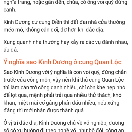
nghĩa trang, hoặc gần đền, chùa, có ông voi quỳ đứng
canh.
Kình Dương cư cung Điền thì đất đai nhà cửa thường
méo mó, không cân đối, đỡ hơn khi đắc địa.
Xung quanh nhà thường hay xảy ra các vụ đánh nhau,
ẩu đả.
Ý nghĩa sao Kình Dương ở cung Quan Lộc
Sao Kình Dương với ý nghĩa là con voi quỳ, đứng chắn
trước cửa công môn, vậy nên khi thủ cung Quan Lộc
thì làm cản trở công danh nhiều, chỉ còn khe hẹp nhỏ
để lọt qua, mệnh phải trải qua nhiều thử thách, khó
khăn, miệt mài cố gắng phấn đấu nhiều, nếu xứng
đáng thì mới nhận được thành quả.
Ở vị trí đắc địa, Kình Dương chủ về võ nghiệp, đương
số có xu hướng đi theo nghề võ, như bộ đội, công an,