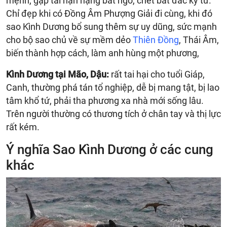
mệnh, gặp tai nạn nặng bất ngờ, chết bất đắc kỳ tử.
Chỉ đẹp khi có Đồng Âm Phượng Giải đi cùng, khi đó
sao Kình Dương bổ sung thêm sự uy dũng, sức mạnh
cho bộ sao chủ về sự mềm dẻo
Thiên Đồng
, Thái Âm,
biến thành hợp cách, làm anh hùng một phương,
Kình Dương tại Mão, Dậu:
rất tai hại cho tuổi Giáp,
Canh, thường phá tán tổ nghiệp, dễ bị mang tật, bị lao
tâm khổ tứ, phải tha phương xa nhà mới sống lâu.
Trên người thường có thương tích ở chân tay và thị lực
rất kém.
Ý nghĩa Sao Kình Dương ở các cung
khác