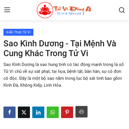
Kiến Thức Tử Vi
Lập Lá Số Tử Vi
Sao Kình Dương - Tại Mệnh Và
Cung Khác Trong Tử Vi
Kiến Thức Tử Vi
Sao Kình Dương là sao hung tinh có tác động mạnh trong lá số
Xem bói
Tử Vi chủ về sự sát phạt, tai họa, bệnh tật, bàn hàn, sự cô đơn
cô độc. Đây là một bộ sao nằm trong lục bộ sát tinh bao gồm
Tâm Linh
Kình Đà, Không Kiếp, Linh Hỏa.
Giải mã giấc mơ
Liên Hệ