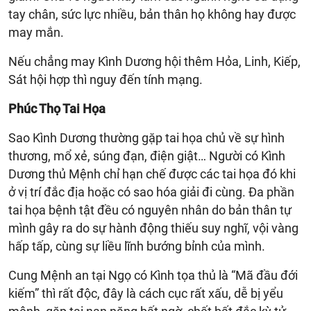
tay chân, sức lực nhiều, bản thân họ không hay được
may mắn.
Nếu chẳng may Kình Dương hội thêm Hỏa, Linh, Kiếp,
Sát hội hợp thì nguy đến tính mạng.
Phúc Thọ Tai Họa
Sao Kình Dương thường gặp tai họa chủ về sự hình
thương, mổ xẻ, súng đạn, điện giật… Người có Kình
Dương thủ Mệnh chỉ hạn chế được các tai họa đó khi
ở vị trí đắc địa hoặc có sao hóa giải đi cùng. Đa phần
tai họa bệnh tật đều có nguyên nhân do bản thân tự
mình gây ra do sự hành động thiếu suy nghĩ, vội vàng
hấp tấp, cùng sự liều lĩnh bướng bỉnh của mình.
Cung Mệnh an tại Ngọ có Kình tọa thủ là “Mã đầu đới
kiếm” thì rất độc, đây là cách cục rất xấu, dễ bị yểu