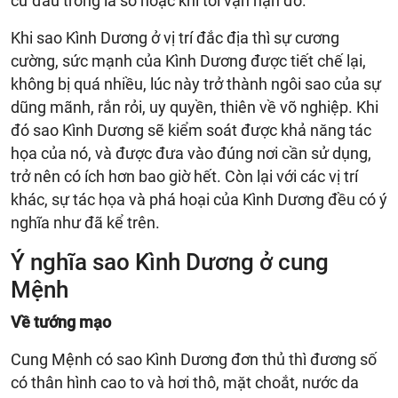
cứ đâu trong lá số hoặc khi tới vận hạn đó.
Khi sao Kình Dương ở vị trí đắc địa thì sự cương
cường, sức mạnh của Kình Dương được tiết chế lại,
không bị quá nhiều, lúc này trở thành ngôi sao của sự
dũng mãnh, rắn rỏi, uy quyền, thiên về võ nghiệp. Khi
đó sao Kình Dương sẽ kiểm soát được khả năng tác
họa của nó, và được đưa vào đúng nơi cần sử dụng,
trở nên có ích hơn bao giờ hết. Còn lại với các vị trí
khác, sự tác họa và phá hoại của Kình Dương đều có ý
nghĩa như đã kể trên.
Ý nghĩa sao Kình Dương ở cung
Mệnh
Về tướng mạo
Cung Mệnh có sao Kình Dương đơn thủ thì đương số
có thân hình cao to và hơi thô, mặt choắt, nước da