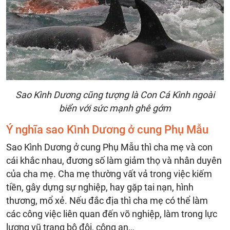
Sao Kình Dương cũng tượng là Con Cá Kình ngoài
biển với sức mạnh ghê gớm
Ý nghĩa sao Kình Dương ở cung Phụ Mẫu
Sao Kình Dương ở cung Phụ Mẫu thì cha mẹ và con
cái khắc nhau, đương số làm giảm thọ và nhân duyên
của cha mẹ. Cha mẹ thường vất vả trong việc kiếm
tiền, gây dựng sự nghiệp, hay gặp tai nạn, hình
thương, mổ xẻ. Nếu đắc địa thì cha mẹ có thể làm
các công việc liên quan đến võ nghiệp, làm trong lực
lượng vũ trang bộ đội, công an…