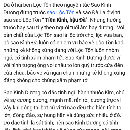
Đà ở hai bên Lộc Tồn theo nguyên tắc Sao Kình
Dương đứng trước
sao Lộc Tồn
và sao Đà La ở vị trí
sau sao Lộc Tồn
“ Tiền Kình, hậu Đà"
. Nhưng hướng
trước hay sau tùy theo người tuổi âm hay dương. Với
bản chất của Lộc Tồn sao là lộc trời cho, lộc vua ban,
bộ sao Kình Đà luôn có nhiệm vụ bảo vệ Lộc Tồn khỏi
những kẻ không xứng đáng với Lộc Tồn luôn nhòm
ngó, cố tình xâm phạm tới. Sao Kình Dương được ví
với hình tượng ông voi chầu to lớn quỳ trước cửa đền
cửa chùa, bảo vệ và ngăn chặn những kẻ không xứng
đáng không cho chúng xâm phạm tới.
Sao Kình Dương có đặc tính ngũ hành thuộc Kim, chủ
về sự cương cường, mạnh mẽ, rắn rỏi, cương trực vì
vậy khi đóng tại bất cứ vị trí nào đều thể hiện tính to
lớn, đông đảo, sự hung hãn và dùng sức nhiều ở đó.
Do đặc tính là sát tinh, nên sao Kình Dương có tính