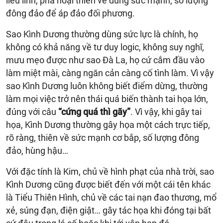
liều lĩnh, phá hoại thiên về dùng sức mạnh, số lượng
đông đảo để áp đảo đối phương.
Sao Kình Dương thường dùng sức lực là chính, họ
không có khả năng về tư duy logic, không suy nghĩ,
mưu mẹo được như sao Đà La, họ cứ cắm đầu vào
làm miệt mài, càng ngăn cản càng cố tình làm. Vì vậy
sao Kình Dương luôn không biết điểm dừng, thường
làm mọi việc trở nên thái quá biến thành tai họa lớn,
đúng với câu
“cứng quá thì gãy”
. Vì vậy, khi gây tai
họa, Kình Dương thường gây họa một cách trực tiếp,
rõ ràng, thiên về sức mạnh cơ bắp, số lượng đông
đảo, hùng hậu…
Với đặc tính là Kim, chủ về hình phạt của nhà trời, sao
Kình Dương cũng được biết đến với một cái tên khác
là Tiểu Thiên Hình, chủ về các tai nạn đao thương, mổ
xẻ, súng đạn, điện giật… gây tác họa khi đóng tại bất