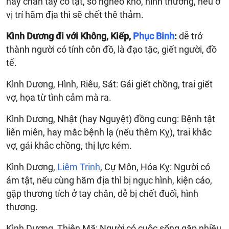
hay chân tay có tật, số nghèo khổ, hình thương, nếu ở
vị trí hãm địa thì sẽ chết thê thảm.
Kình Dương đi với Không, Kiếp,
Phục Binh
:
dễ trở
thành người có tính côn đồ, là đạo tặc, giết người, đồ
tể.
Kình Dương, Hình, Riêu, Sát: Gái giết chồng, trai giết
vợ, họa từ tình cảm mà ra.
Kình Dương, Nhật (hay Nguyệt) đồng cung: Bệnh tật
liên miên, hay mắc bệnh lạ (nếu thêm Kỵ), trai khắc
vợ, gái khắc chồng, thị lực kém.
Kình Dương,
Liêm Trinh
, Cự Môn, Hóa Kỵ: Người có
ám tật, nếu cùng hãm địa thì bị ngục hình, kiện cáo,
gặp thương tích ở tay chân, dễ bị chết đuối, hình
thương.
Kình Dương, Thiên Mã: Người có cuộc sống gặp nhiều