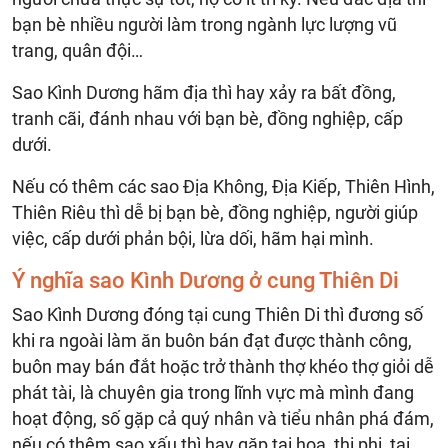
bạn bè nhiều người làm trong ngành lực lượng vũ
trang, quân đội…
Sao Kình Dương hãm địa thì hay xảy ra bất đồng,
tranh cãi, đánh nhau với bạn bè, đồng nghiệp, cấp
dưới.
Nếu có thêm các sao Địa Không, Địa Kiếp, Thiên Hình,
Thiên Riêu thì dễ bị bạn bè, đồng nghiệp, người giúp
việc, cấp dưới phản bội, lừa dối, hãm hại mình.
Ý nghĩa sao Kình Dương ở cung Thiên Di
Sao Kình Dương đóng tại cung Thiên Di thì đương số
khi ra ngoài làm ăn buôn bán đạt được thành công,
buôn may bán đắt hoặc trở thành thợ khéo thợ giỏi dễ
phát tài, là chuyên gia trong lĩnh vực mà mình đang
hoạt động, số gặp cả quý nhân và tiểu nhân phá đám,
nếu có thêm sao xấu thì hay gặp tai họa, thị phi, tai