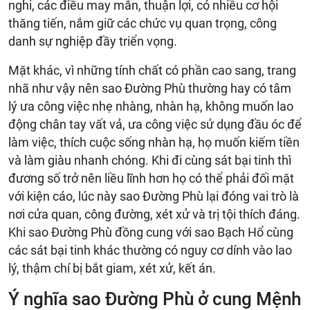
nghi, các điều may mắn, thuận lợi, có nhiều cơ hội
thăng tiến, nắm giữ các chức vụ quan trọng, công
danh sự nghiệp đầy triển vọng.
Mặt khác, vì những tính chất có phần cao sang, trang
nhã như vậy nên sao Đường Phù thường hay có tâm
lý ưa công việc nhẹ nhàng, nhàn hạ, không muốn lao
động chân tay vất vả, ưa công việc sử dụng đầu óc để
làm việc, thích cuộc sống nhàn hạ, họ muốn kiếm tiền
và làm giàu nhanh chóng. Khi đi cùng sát bại tinh thì
đương số trở nên liều lĩnh hơn họ có thể phải đối mặt
với kiện cáo, lúc này sao Đường Phù lại đóng vai trò là
nơi cửa quan, công đường, xét xử và trị tội thích đáng.
Khi sao Đường Phù đồng cung với sao Bạch Hổ cùng
các sát bại tinh khác thường có nguy cơ dính vào lao
lý, thậm chí bị bắt giam, xét xử, kết án.
Ý nghĩa sao Đường Phù ở cung Mệnh