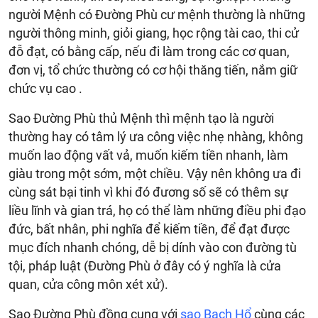
người Mệnh có Đường Phù cư mệnh thường là những
người thông minh, giỏi giang, học rộng tài cao, thi cử
đỗ đạt, có bằng cấp, nếu đi làm trong các cơ quan,
đơn vị, tổ chức thường có cơ hội thăng tiến, nắm giữ
chức vụ cao .
Sao Đường Phù thủ Mệnh thì mệnh tạo là người
thường hay có tâm lý ưa công việc nhẹ nhàng, không
muốn lao động vất vả, muốn kiếm tiền nhanh, làm
giàu trong một sớm, một chiều. Vậy nên không ưa đi
cùng sát bại tinh vì khi đó đương số sẽ có thêm sự
liều lĩnh và gian trá, họ có thể làm những điều phi đạo
đức, bất nhân, phi nghĩa để kiếm tiền, để đạt được
mục đích nhanh chóng, dễ bị dính vào con đường tù
tội, pháp luật (Đường Phù ở đây có ý nghĩa là cửa
quan, cửa công môn xét xử).
Sao Đường Phù đồng cung với
sao Bạch Hổ
cùng các