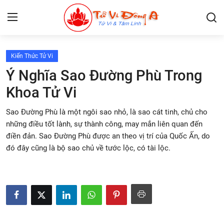
Kiến Thức Tử Vi
Lập Lá Số Tử Vi
Ý Nghĩa Sao Đường Phù Trong
Khoa Tử Vi
Kiến Thức Tử Vi
Sao Đường Phù là một ngôi sao nhỏ, là sao cát tinh, chủ cho
Xem bói
những điều tốt lành, sự thành công, may mắn liên quan đến
điền đản. Sao Đường Phù được an theo vị trí của Quốc Ấn, do
Tâm Linh
đó đây cũng là bộ sao chủ về tước lộc, có tài lộc.
Giải mã giấc mơ
Liên Hệ