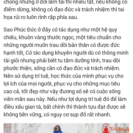
chóng nhưng ở đời lắm tài thì nhiều tật, nếu không có
điểm dừng, không có đạo đức và trách nhiệm thì tai
họa rủi ro luôn rình rập phía sau.
Sao Phúc Đức ở đây có tác dụng như một hệ quy
chiếu, khuôn vàng thước ngọc, một tiêu chuẩn cho
những người muốn trau dồi bản thân có được đức
hạnh tốt, Có tác dụng khuyên người dù có thông minh
tài giỏi nhưng phải biết tu tâm dưỡng tính, trau dồi
phước thiện, sống cần có đạo đức và trách nhiệm.
Nên sử dụng trí tuệ, học thức của mình phục vụ cho
lợi ích của mọi người, phục vụ cho những mục tiêu
cao cả, tốt đẹp như vậy đương số sẽ có cuộc sống
viên mãn sau này. Nếu như lợi dụng trí tuệ đó để làm
điều xấu gian tà, bất chính thì thành tựu đạt được sẽ
không bền vững, có nguy cơ sụp đổ rất nhanh.