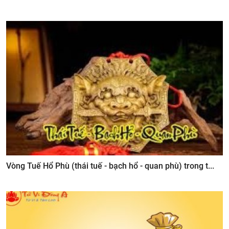
Vòng Tuế Hổ Phù (thái tuế - bạch hổ - quan phù) trong t...