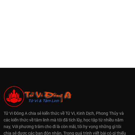
Tử Vi Đông A chia sẻ kiến thức về Tử Vi, Kinh Dịch, Phong Thủy và
các kiến thức về tâm linh mà tôi đã tích lũy, học tập từ nhiều năm
nay, Với phương trâm cho đi là còn mãi, tôi hy vọng những gì tôi
chia sẻ được các bạn đón nhận, Trong quá trình viết bài có gì thiếu