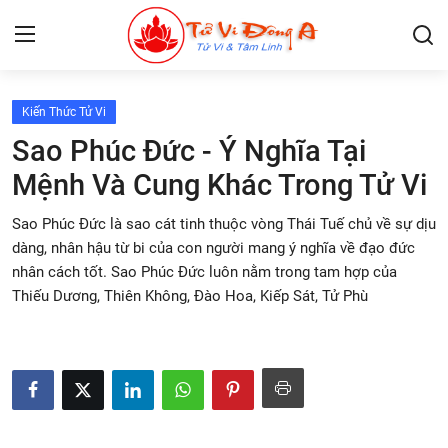
Kiến Thức Tử Vi
Lập Lá Số Tử Vi
Sao Phúc Đức - Ý Nghĩa Tại
Mệnh Và Cung Khác Trong Tử Vi
Kiến Thức Tử Vi
Sao Phúc Đức là sao cát tinh thuộc vòng Thái Tuế chủ về sự dịu
Xem bói
dàng, nhân hậu từ bi của con người mang ý nghĩa về đạo đức
nhân cách tốt. Sao Phúc Đức luôn nằm trong tam hợp của
Tâm Linh
Thiếu Dương, Thiên Không, Đào Hoa, Kiếp Sát, Tử Phù
Giải mã giấc mơ
Liên Hệ