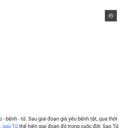
o - bệnh - tử. Sau giai đoạn già yếu bệnh tật, qua thời
t,
sao Tử
thể hiện giai đoạn đó trong cuộc đời. Sao Tử