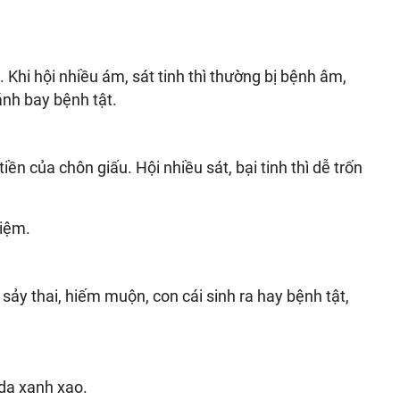
 Khi hội nhiều ám, sát tinh thì thường bị bệnh âm,
ánh bay bệnh tật.
ền của chôn giấu. Hội nhiều sát, bại tinh thì dễ trốn
kiệm.
ị sảy thai, hiếm muộn, con cái sinh ra hay bệnh tật,
 da xanh xao.