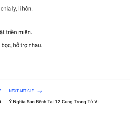
hia ly, li hôn.
t triền miên.
 bọc, hỗ trợ nhau.
E
NEXT ARTICLE
i
Ý Nghĩa Sao Bệnh Tại 12 Cung Trong Tử Vi