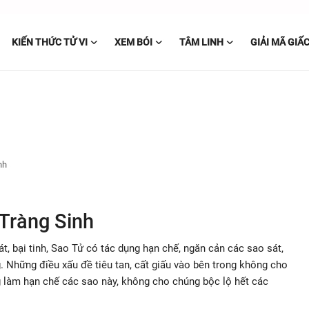
KIẾN THỨC TỬ VI
XEM BÓI
TÂM LINH
GIẢI MÃ GIẤ
nh
Tràng Sinh
, bại tinh, Sao Tử có tác dụng hạn chế, ngăn cản các sao sát,
g. Những điều xấu đề tiêu tan, cất giấu vào bên trong không cho
g làm hạn chế các sao này, không cho chúng bộc lộ hết các