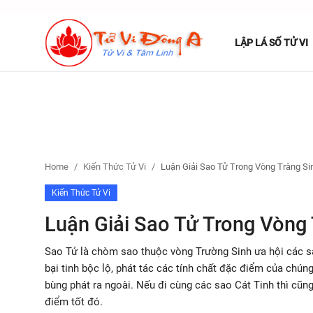
LẬP LÁ SỐ TỬ VI
Lập Lá Số Tử Vi
Kiến Thức Tử Vi
Xem bói
Home
Kiến Thức Tử Vi
Luận Giải Sao Tử Trong Vòng Tràng Si
Tâm Linh
Kiến Thức Tử Vi
Luận Giải Sao Tử Trong Vòng 
Giải mã giấc mơ
Sao Tử là chòm sao thuộc vòng Trường Sinh ưa hội các sát
Liên Hệ
bại tinh bộc lộ, phát tác các tính chất đặc điểm của chún
bùng phát ra ngoài. Nếu đi cùng các sao Cát Tinh thì cũn
điểm tốt đó.