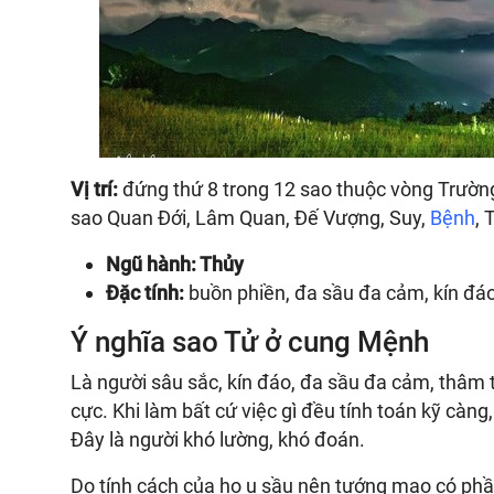
Vị trí:
đứng thứ 8 trong 12 sao thuộc vòng Trường
sao Quan Đới, Lâm Quan, Đế Vượng, Suy,
Bệnh
, 
Ngũ hành: Thủy
Đặc tính:
buồn phiền, đa sầu đa cảm, kín đáo
Ý nghĩa sao Tử ở cung Mệnh
Là người sâu sắc, kín đáo, đa sầu đa cảm, thâm t
cực. Khi làm bất cứ việc gì đều tính toán kỹ càng, 
Đây là người khó lường, khó đoán.
Do tính cách của họ u sầu nên tướng mạo có phần 