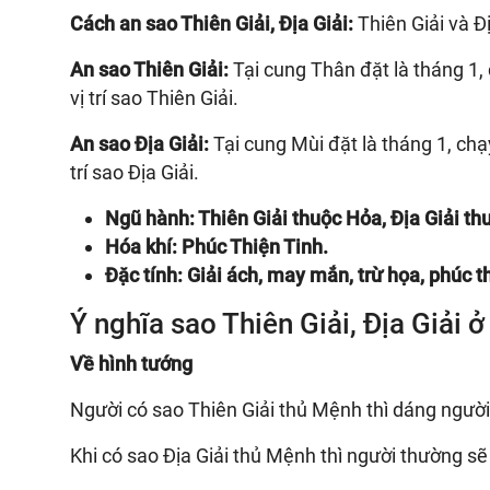
Cách an sao Thiên Giải, Địa Giải:
Thiên Giải và Đ
An sao Thiên Giải:
Tại cung Thân đặt là tháng 1,
vị trí sao Thiên Giải.
An sao Địa Giải:
Tại cung Mùi đặt là tháng 1, chạ
trí sao Địa Giải.
Ngũ hành: Thiên Giải thuộc Hỏa, Địa Giải th
Hóa khí: Phúc Thiện Tinh.
Đặc tính: Giải ách, may mắn, trừ họa, phúc t
Ý nghĩa sao Thiên Giải, Địa Giải
Về hình tướng
Người có sao Thiên Giải thủ Mệnh thì dáng người
Khi có sao Địa Giải thủ Mệnh thì người thường sẽ