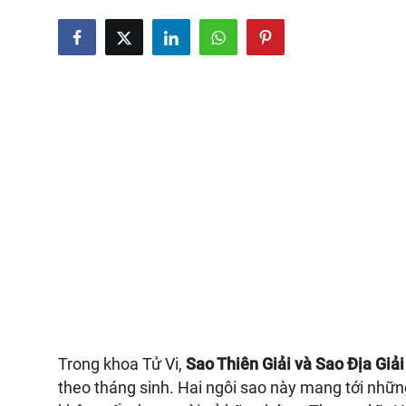
Trong khoa Tử Vi,
Sao Thiên Giải và Sao Địa Giải
theo tháng sinh. Hai ngôi sao này mang tới nhữn