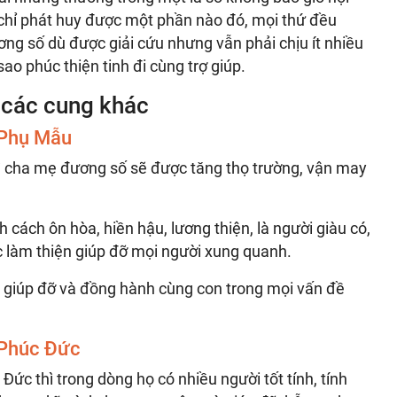
 chỉ phát huy được một phần nào đó, mọi thứ đều
ơng số dù được giải cứu nhưng vẫn phải chịu ít nhiều
ao phúc thiện tinh đi cùng trợ giúp.
ở các cung khác
g Phụ Mẫu
hì cha mẹ đương số sẽ được tăng thọ trường, vận may
 cách ôn hòa, hiền hậu, lương thiện, là người giàu có,
c làm thiện giúp đỡ mọi người xung quanh.
 giúp đỡ và đồng hành cùng con trong mọi vấn đề
g Phúc Đức
Đức thì trong dòng họ có nhiều người tốt tính, tính