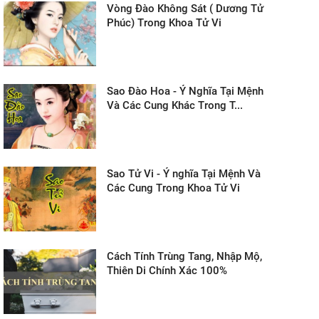
Vòng Đào Không Sát ( Dương Tử
Phúc) Trong Khoa Tử Vi
Sao Đào Hoa - Ý Nghĩa Tại Mệnh
Và Các Cung Khác Trong T...
Sao Tử Vi - Ý nghĩa Tại Mệnh Và
Các Cung Trong Khoa Tử Vi
Cách Tính Trùng Tang, Nhập Mộ,
Thiên Di Chính Xác 100%