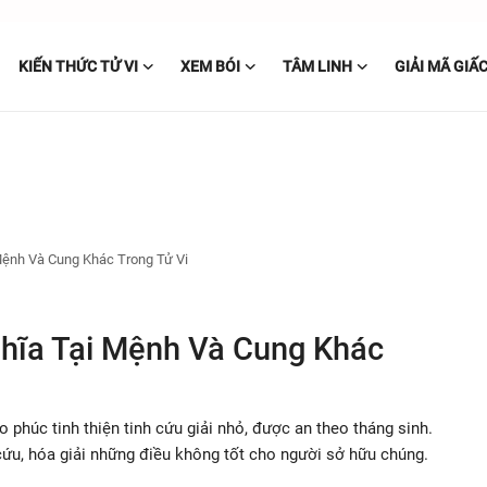
KIẾN THỨC TỬ VI
XEM BÓI
TÂM LINH
GIẢI MÃ GIẤ
i Mệnh Và Cung Khác Trong Tử Vi
Nghĩa Tại Mệnh Và Cung Khác
o phúc tinh thiện tinh cứu giải nhỏ, được an theo tháng sinh.
cứu, hóa giải những điều không tốt cho người sở hữu chúng.