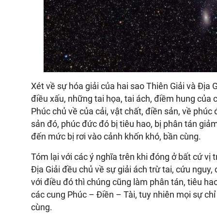
Xét về sự hóa giải của hai sao Thiên Giải và Địa 
điều xấu, những tai họa, tai ách, điềm hung của 
Phúc chủ về của cải, vật chất, điền sản, về phúc đ
sản đó, phúc đức đó bị tiêu hao, bị phân tán giảm
đến mức bị rơi vào cảnh khốn khó, bần cùng.
Tóm lại với các ý nghĩa trên khi đóng ở bất cứ vị tr
Địa Giải đều chủ về sự giải ách trừ tai, cứu nguy
với điều đó thì chúng cũng làm phân tán, tiêu ha
các cung Phúc – Điền – Tài, tuy nhiên mọi sự chỉ 
cùng.