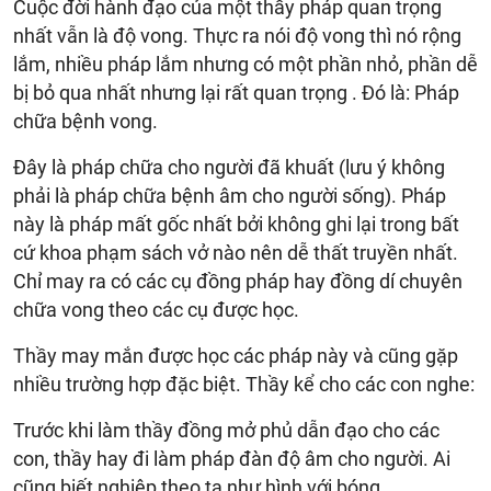
Cuộc đời hành đạo của một thầy pháp quan trọng
nhất vẫn là độ vong. Thực ra nói độ vong thì nó rộng
lắm, nhiều pháp lắm nhưng có một phần nhỏ, phần dễ
bị bỏ qua nhất nhưng lại rất quan trọng . Đó là: Pháp
chữa bệnh vong.
Đây là pháp chữa cho người đã khuất (lưu ý không
phải là pháp chữa bệnh âm cho người sống). Pháp
này là pháp mất gốc nhất bởi không ghi lại trong bất
cứ khoa phạm sách vở nào nên dễ thất truyền nhất.
Chỉ may ra có các cụ đồng pháp hay đồng dí chuyên
chữa vong theo các cụ được học.
Thầy may mắn được học các pháp này và cũng gặp
nhiều trường hợp đặc biệt. Thầy kể cho các con nghe:
Trước khi làm thầy đồng mở phủ dẫn đạo cho các
con, thầy hay đi làm pháp đàn độ âm cho người. Ai
cũng biết nghiệp theo ta như hình với bóng…