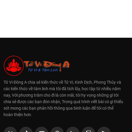
Tử Vi Đông A chia sẻ kiến thức về Tử Vi, Kinh Dịch, Phong Thủy và
các kiến thức về tâm linh mà tôi đã tích lũy, học tập từ nhiều năm
nay, Với phương trâm cho đi là còn mãi, tôi hy vọng những gì tôi
chia sẻ được các bạn đón nhận, Trong quá trình viết bài có gì thiếu
sót mong các bạn phản hồi thông qua bình luận để tôi có thể
hoàn thiện hơn.