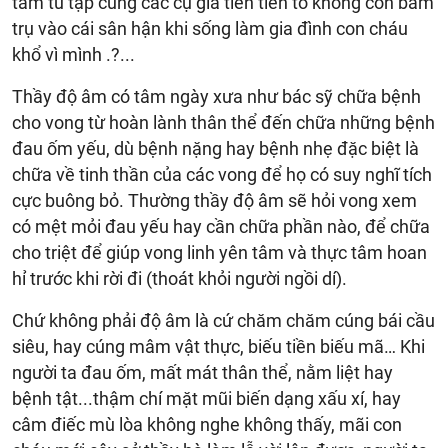
tâm tu tập cùng các cụ gia tiên tiền tổ không còn bám
trụ vào cái sân hận khi sống làm gia đình con cháu
khổ vì mình .?...
Thầy độ âm có tâm ngày xưa như bác sỹ chữa bệnh
cho vong từ hoàn lành thân thể đến chữa những bệnh
đau ốm yếu, dù bệnh nặng hay bệnh nhẹ đặc biệt là
chữa về tinh thần của các vong để họ có suy nghĩ tích
cực buông bỏ. Thường thầy độ âm sẽ hỏi vong xem
có mệt mỏi đau yếu hay cần chữa phần nào, để chữa
cho triệt để giúp vong linh yên tâm và thực tâm hoan
hỉ trước khi rời đi (thoát khỏi người ngồi dí).
Chứ không phải độ âm là cứ chăm chăm cúng bái cầu
siêu, hay cúng mâm vật thực, biếu tiền biếu mã… Khi
người ta đau ốm, mất mát thân thể, nằm liệt hay
bệnh tật...thậm chí mặt mũi biến dạng xấu xí, hay
câm điếc mù lòa không nghe không thấy, mãi con