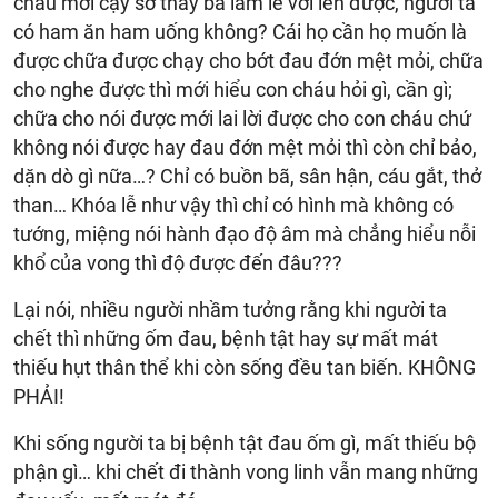
cháu mới cậy sở thầy bà làm lễ vời lên được, người ta
có ham ăn ham uống không? Cái họ cần họ muốn là
được chữa được chạy cho bớt đau đớn mệt mỏi, chữa
cho nghe được thì mới hiểu con cháu hỏi gì, cần gì;
chữa cho nói được mới lai lời được cho con cháu chứ
không nói được hay đau đớn mệt mỏi thì còn chỉ bảo,
dặn dò gì nữa…? Chỉ có buồn bã, sân hận, cáu gắt, thở
than… Khóa lễ như vậy thì chỉ có hình mà không có
tướng, miệng nói hành đạo độ âm mà chẳng hiểu nỗi
khổ của vong thì độ được đến đâu???
Lại nói, nhiều người nhầm tưởng rằng khi người ta
chết thì những ốm đau, bệnh tật hay sự mất mát
thiếu hụt thân thể khi còn sống đều tan biến. KHÔNG
PHẢI!
Khi sống người ta bị bệnh tật đau ốm gì, mất thiếu bộ
phận gì… khi chết đi thành vong linh vẫn mang những