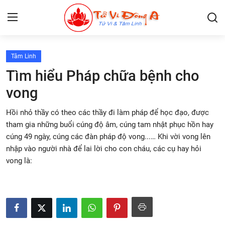
Tâm Linh
Lập Lá Số Tử Vi
Tìm hiểu Pháp chữa bệnh cho
vong
Kiến Thức Tử Vi
Hồi nhỏ thầy có theo các thầy đi làm pháp để học đạo, được
Xem bói
tham gia những buổi cúng độ âm, cúng tam nhật phục hồn hay
cúng 49 ngày, cúng các đàn pháp độ vong...… Khi vời vong lên
Tâm Linh
nhập vào người nhà để lai lời cho con cháu, các cụ hay hỏi
vong là:
Giải mã giấc mơ
Liên Hệ