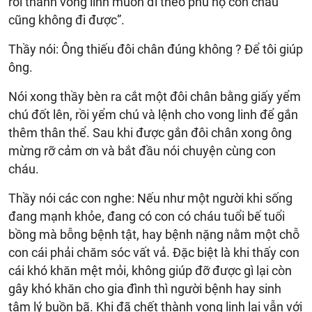
rồi thành vong linh muốn đi theo phù hộ con cháu
cũng không đi được”.
Thầy nói: Ông thiếu đôi chân đúng không ? Để tôi giúp
ông.
Nói xong thầy bèn ra cắt một đôi chân bằng giấy yểm
chú đốt lên, rồi yểm chú và lệnh cho vong linh để gắn
thêm thân thể. Sau khi được gắn đôi chân xong ông
mừng rỡ cảm ơn và bắt đầu nói chuyện cùng con
cháu.
Thầy nói các con nghe: Nếu như một người khi sống
đang mạnh khỏe, đang có con có cháu tuổi bế tuổi
bồng mà bỗng bệnh tật, hay bệnh nặng nằm một chỗ
con cái phải chăm sóc vất vả. Đặc biệt là khi thấy con
cái khó khăn mệt mỏi, không giúp đỡ được gì lại còn
gây khó khăn cho gia đình thì người bệnh hay sinh
tâm lý buồn bã. Khi đã chết thành vong linh lại vẫn với