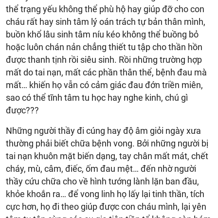
thể trạng yếu không thể phù hộ hay giúp đỡ cho con
cháu rất hay sinh tâm lý oán trách tự bản thân mình,
buồn khổ lâu sinh tâm níu kéo không thể buồng bỏ
hoặc luôn chán nản chẳng thiết tu tập cho thần hồn
được thanh tịnh rồi siêu sinh. Rồi những trường hợp
mất do tai nạn, mất các phần thân thể, bệnh đau mà
mất… khiến họ vẫn có cảm giác đau đớn triền miên,
sao có thể tĩnh tâm tu học hay nghe kinh, chú gì
được???
Những người thầy đi cúng hay độ âm giỏi ngày xưa
thường phải biết chữa bệnh vong. Bởi những người bị
tai nạn khuôn mặt biến dạng, tay chân mất mát, chết
cháy, mù, câm, điếc, ốm đau mệt… đến nhờ người
thầy cứu chữa cho về hình tướng lành lặn ban đầu,
khỏe khoắn ra… để vong linh họ lấy lại tinh thần, tích
cực hơn, họ đi theo giúp được con cháu mình, lại yên