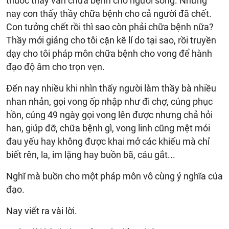
thuốc thầy vẫn chữa bệnh cho người sống. Nhưng
nay con thấy thầy chữa bệnh cho cả người đã chết.
Con tưởng chết rồi thì sao còn phải chữa bệnh nữa?
Thầy mới giảng cho tôi cặn kẽ lí do tại sao, rồi truyền
dạy cho tôi pháp môn chữa bệnh cho vong để hành
đạo độ âm cho trọn vẹn.
Đến nay nhiều khi nhìn thấy người làm thầy bà nhiều
nhan nhản, gọi vong ốp nhập như đi chợ, cúng phục
hồn, cúng 49 ngày gọi vong lên được nhưng chả hỏi
han, giúp đỡ, chữa bệnh gì, vong linh cũng mệt mỏi
đau yếu hay không được khai mở các khiếu mà chỉ
biết rên, la, im lặng hay buồn bã, cáu gắt...
Nghĩ mà buồn cho một pháp môn vô cùng ý nghĩa của
đạo.
Nay viết ra vài lời.